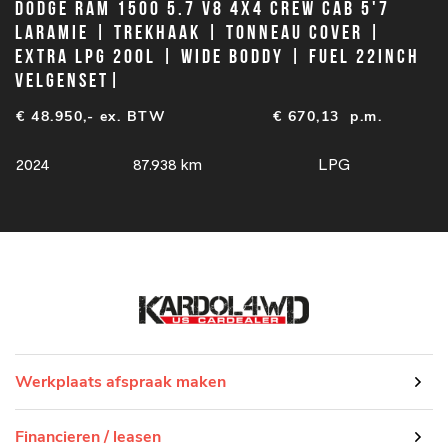
Dodge Ram 1500 5.7 V8 4x4 Crew Cab 5'7
Laramie | Trekhaak | Tonneau cover |
extra LPG 200L | Wide boddy | Fuel 22inch
velgenset|
€ 48.950,- ex. BTW
€
670,13
p.m.
2024
87.938 km
LPG
Werkplaats afspraak maken
Financieren / leasen