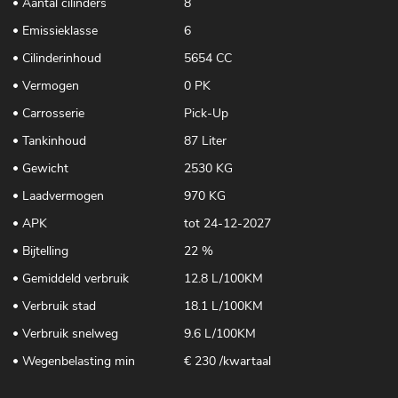
Aantal cilinders
8
Emissieklasse
6
Cilinderinhoud
5654 CC
Vermogen
0 PK
Carrosserie
Pick-Up
Tankinhoud
87 Liter
Gewicht
2530 KG
Laadvermogen
970 KG
APK
tot 24-12-2027
Bijtelling
22 %
Gemiddeld verbruik
12.8 L/100KM
Verbruik stad
18.1 L/100KM
Verbruik snelweg
9.6 L/100KM
Wegenbelasting min
€ 230 /kwartaal