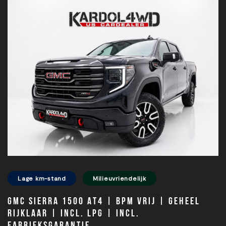
Lage km-stand
Milieuvriendelijk
GMC SIERRA 1500 AT4 | BPM vrij | Geheel
D
rijklaar | Incl. LPG | Incl.
B