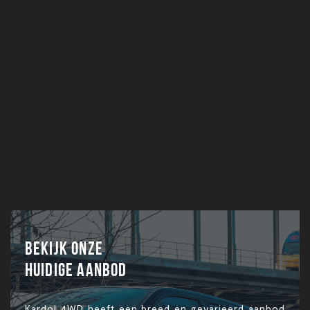
Bekijk onze
huidige aanbod
Kardol 4WD heeft een breed en gevarieerd aanbod