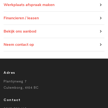
Werkplaats afspraak maken
Financieren / leasen
Bekijk ons aanbod
Neem contact op
Adres
Plantijnweg 7
Culemborg, 4104 BC
Contact